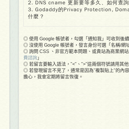
2. DNS cname 更新要等多久、如何查
3. Godaddy的Privacy Protection, Do
什麼？
◎ 使用 Google 帳號者，勾選「通知我」可收到後續回
◎ 沒使用 Google 帳號者，發言身份可選「名稱/
◎ 詢問 CSS 、非官方範本問題、或貴站為商業網站
費諮詢
」
◎ 若留言要輸入語法，"<"、">"這兩個符號請用
◎ 若發現留言不見了，通常是因為"複製貼上"的內
擔心，我會定期將留言恢復。