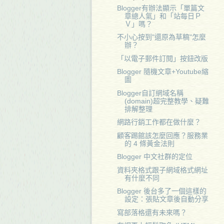
Blogger有辦法顯示「單篇文
章總人氣」和「站每日Ｐ
Ｖ」嗎？
不小心按到"還原為草稿"怎麼
辦？
「以電子郵件訂閱」按鈕改版
Blogger 隨機文章+Youtube縮
圖
Blogger自訂網域名稱
(domain)超完整教學、疑難
排解整理
網路行銷工作都在做什麼？
顧客踢館該怎麼回應？服務業
的 4 條黃金法則
Blogger 中文社群的定位
資料夾格式跟子網域格式網址
有什麼不同
Blogger 後台多了一個這樣的
設定：張貼文章後自動分享
寫部落格還有未來嗎？