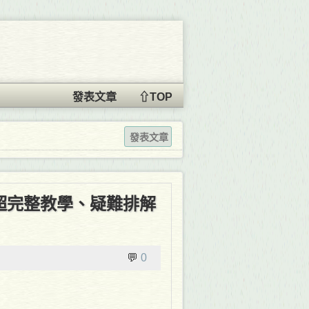
發表文章
⇧TOP
發表文章
in)超完整教學、疑難排解
💬
0