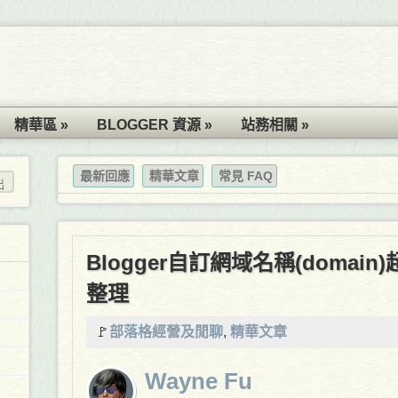
精華區 »
BLOGGER 資源 »
站務相關 »
最新回應
精華文章
常見 FAQ
Blogger自訂網域名稱(doma
整理
🚩
部落格經營及閒聊
,
精華文章
Wayne Fu