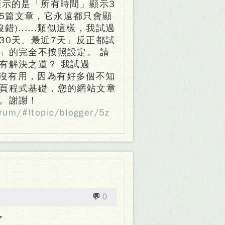
顯示的是「所有時間」顯示3
最多5篇文章，它永遠都只會顯
)......類似這樣，我試過
30天、最近7天」反正都試
」的完全不按照設定。 請
有解決之道？ 我試過
，但沒有用，因為有好多個不知
頁程式基礎，您的網站文章
。謝謝！
rum/#!topic/blogger/5z
💬
0
了