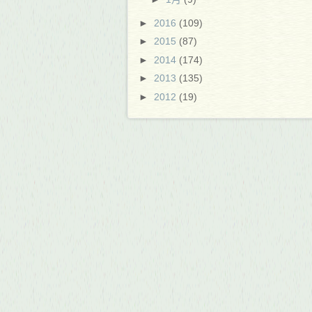
►
2016
(109)
►
2015
(87)
►
2014
(174)
►
2013
(135)
►
2012
(19)