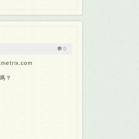
💬
0
rix.com
嗎？