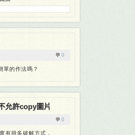
💬
0
比較簡單的作法嗎？
不允許copy圖片
💬
0
實有很多破解方式，