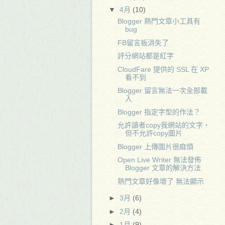
▼
4月
(10)
Blogger 熱門文章小工具有
bug
FB留言板消失了
評分網站都是紅字
CloudFare 提供的 SSL 在 XP
看不到
Blogger 留言無法一次全部載
入
Blogger 指定字型的作法？
允許讀者copy我網站的文字，
但不允許copy圖片
Blogger 上傳圖片很麻煩
Open Live Writer 無法發佈
Blogger 文章的解決方法
熱門文章好像壞了 無法顯示
►
3月
(6)
►
2月
(4)
►
1月
(9)