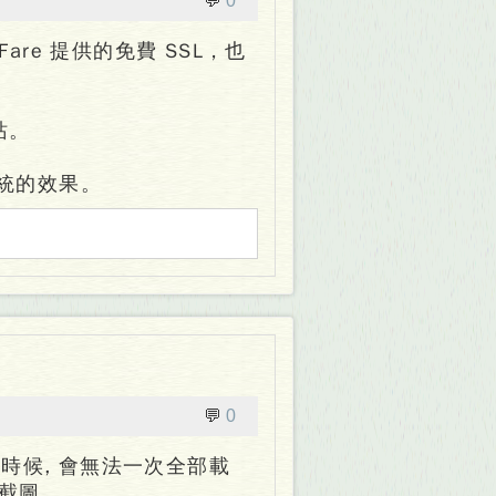
💬
0
are 提供的免費 SSL，也
站。
系統的效果。
💬
0
多的時候, 會無法一次全部載
上截圖