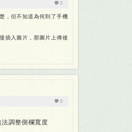
💬
0
楚，但不知道為何到了手機
慢插入圖片，那圖片上傳後
💬
0
無法調整側欄寬度