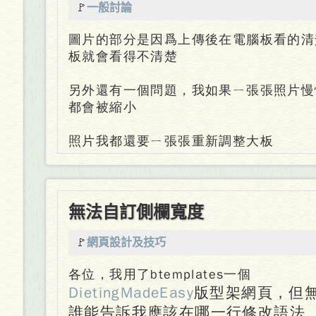
🚩
一般討論
圖片的部分是因爲上傳後在電腦板看的清
板就會看得不清楚
另外還有一個問題，我如果ㄧ張張照片慢
都會被縮小
照片我都還要ㄧ張張重新調整大板
無法自訂側欄寬度
🚩
網頁設計及技巧
各位，我用了btemplates一個
DietingMadeEasy
版型架網頁，但
誰能告訴我應該在哪一行修改語法