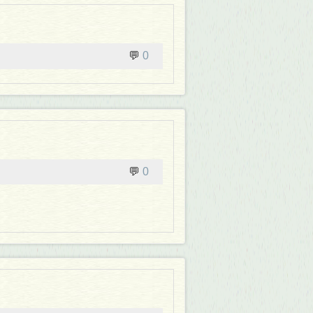
💬
0
💬
0