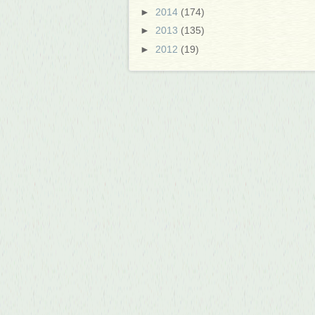
►
2014
(174)
►
2013
(135)
►
2012
(19)