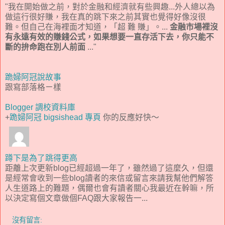
"我在開始做之前，對於金融和經濟就有些興趣...外人總以為
做這行很好賺，我在真的跳下來之前其實也覺得好像沒很
難。但自己在海裡面才知道，「超 難 賺」。...
金融市場裡沒
有永遠有效的賺錢公式，如果想要一直存活下去，你只能不
斷的拚命跑在別人前面
..."
跪婦阿冠說故事
跟寫部落格ㄧ樣
Blogger 調校資料庫
+
跪婦阿冠 bigsishead 專頁
你的反應好快～
蹲下是為了跳得更高
距離上次更新blog已經超過一年了，雖然過了這麼久，但還
是經常會收到一些blog讀者的來信或留言來請我幫他們解答
人生道路上的難題，偶爾也會有讀者關心我最近在幹嘛，所
以決定寫個文章做個FAQ跟大家報告一...
沒有留言: