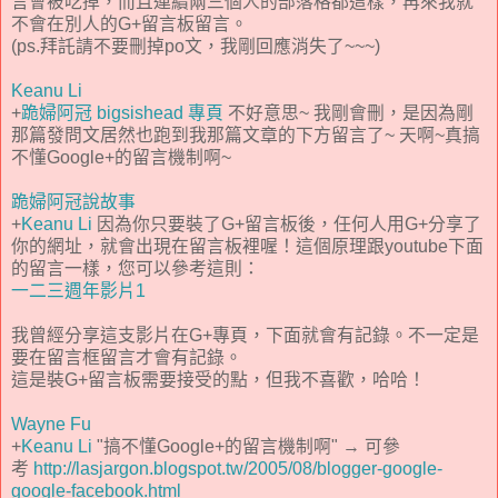
言會被吃掉，而且連續兩三個人的部落格都這樣，再來我就
不會在別人的G+留言板留言。
(ps.拜託請不要刪掉po文，我剛回應消失了~~~)
Keanu Li
+
跪婦阿冠 bigsishead 專頁
不好意思~ 我剛會刪，是因為剛
那篇發問文居然也跑到我那篇文章的下方留言了~ 天啊~真搞
不懂Google+的留言機制啊~
跪婦阿冠說故事
+
Keanu Li
因為你只要裝了G+留言板後，任何人用G+分享了
你的網址，就會出現在留言板裡喔！這個原理跟youtube下面
的留言一樣，您可以參考這則：
一二三週年影片1
我曾經分享這支影片在G+專頁，下面就會有記錄。不一定是
要在留言框留言才會有記錄。
這是裝G+留言板需要接受的點，但我不喜歡，哈哈！
Wayne Fu
+
Keanu Li
"搞不懂Google+的留言機制啊" → 可參
考
http://lasjargon.blogspot.tw/2005/08/blogger-google-
google-facebook.html