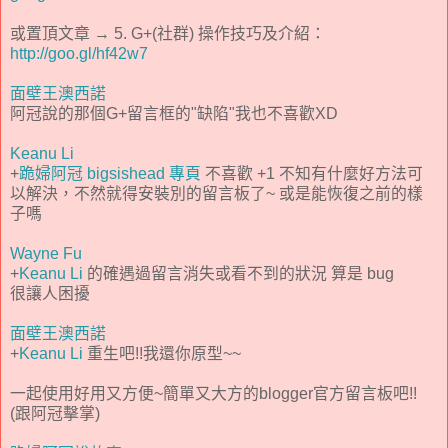
或置頂文章 → 5. G+(社群) 操作技巧及介紹：
http://goo.gl/hf42w7
面壁王澳西諾
阿冠說的那個G+留言框的"缺陷"我也不喜歡XD
Keanu Li
+
跪婦阿冠 bigsishead 專頁
不喜歡 +1 不知有什麼好方法可
以解決，不然就得安裝別的留言板了~ 或是能恢復之前的樣
子嗎
Wayne Fu
+
Keanu Li
的確遇過留言消失或看不到的狀況 算是 bug
很讓人困擾
面壁王澳西諾
+
Keanu Li
重生吧!!我還你原型~~
一起使用好用又方便~簡單又大方的blogger官方留言板吧!!
(跟阿冠擊掌)