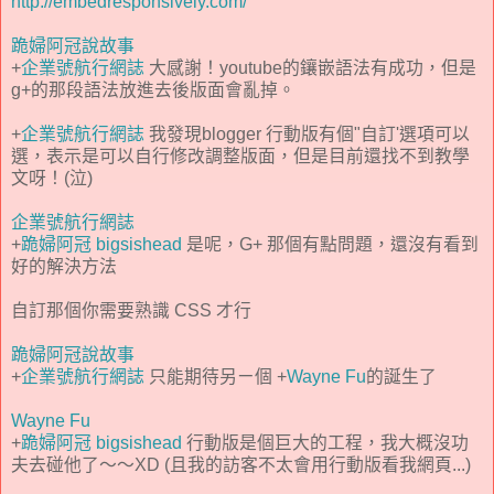
http://embedresponsively.com/
跪婦阿冠說故事
+
企業號航行網誌
大感謝！youtube的鑲嵌語法有成功，但是
g+的那段語法放進去後版面會亂掉。
+
企業號航行網誌
我發現blogger 行動版有個"自訂'選項可以
選，表示是可以自行修改調整版面，但是目前還找不到教學
文呀！(泣)
企業號航行網誌
+
跪婦阿冠 bigsishead
是呢，G+ 那個有點問題，還沒有看到
好的解決方法
自訂那個你需要熟識 CSS 才行
跪婦阿冠說故事
+
企業號航行網誌
只能期待另ㄧ個 +
Wayne Fu
的誕生了
Wayne Fu
+
跪婦阿冠 bigsishead
行動版是個巨大的工程，我大概沒功
夫去碰他了～～XD (且我的訪客不太會用行動版看我網頁...)