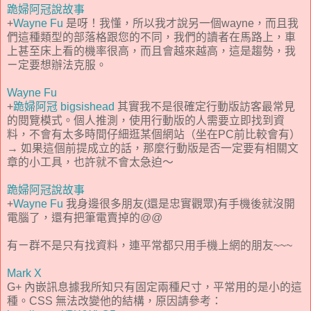
跪婦阿冠說故事
+
Wayne Fu
是呀！我懂，所以我才說另一個wayne，而且我
們這種類型的部落格跟您的不同，我們的讀者在馬路上，車
上甚至床上看的機率很高，而且會越來越高，這是趨勢，我
ㄧ定要想辦法克服。
Wayne Fu
+
跪婦阿冠 bigsishead
其實我不是很確定行動版訪客最常見
的閱覽模式。個人推測，使用行動版的人需要立即找到資
料，不會有太多時間仔細逛某個網站（坐在PC前比較會有）
→ 如果這個前提成立的話，那麼行動版是否一定要有相關文
章的小工具，也許就不會太急迫～
跪婦阿冠說故事
+
Wayne Fu
我身邊很多朋友(還是忠實觀眾)有手機後就沒開
電腦了，還有把筆電賣掉的@@
有ㄧ群不是只有找資料，連平常都只用手機上網的朋友~~~
Mark X
G+ 內嵌訊息據我所知只有固定兩種尺寸，平常用的是小的這
種。CSS 無法改變他的結構，原因請參考：