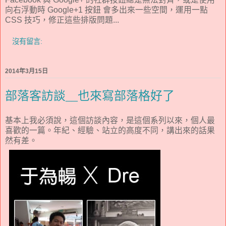
向右浮動時 Google+1 按鈕 會多出來一些空間，運用一點
CSS 技巧，修正這些排版問題...
沒有留言:
2014年3月15日
部落客訪談__也來寫部落格好了
基本上我必須說，這個訪談內容，是這個系列以來，個人最
喜歡的一篇。年紀、經驗、站立的高度不同，講出來的話果
然有差。