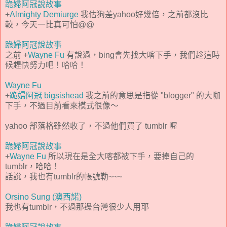
跪婦阿冠說故事
+
Almighty Demiurge
我估狗差yahoo好幾倍，之前都沒比
較，今天一比真可怕@@
跪婦阿冠說故事
之前 +
Wayne Fu
有說過，bing會先找大喀下手，我們趁這時
候趕快努力吧！哈哈！
Wayne Fu
+
跪婦阿冠 bigsishead
我之前的意思是指從 "blogger" 的大咖
下手，不過目前看來模式很像～
yahoo 部落格雖然收了，不過他們買了 tumblr 喔
跪婦阿冠說故事
+
Wayne Fu
所以現在是全大喀都被下手，要捧自己的
tumblr，哈哈！
話說，我也有tumblr的帳號勒~~~
Orsino Sung (澳西諾)
我也有tumblr，不過那邊台灣很少人用耶