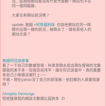
況... 這期間網站都沒有什麼大變動，網站也不在
同一個伺服器..
大家也有類似狀況嗎？
update: 剛剛 +
阿榮福利味
也說他網站在同一時
間也出現一樣的狀況... 被跳水了，還有其他人的
網站也是？
跪婦阿冠說故事
看了一下自己的數據發現，布萊恩跳水前出現在搜尋的次數
跟我的差不多，但我目前持平，還在仰式游當中，真的要慶
幸自己小喀還沒被盯上~~~
不過，現在yahoo沒了自己的部落格，他封鎖別人是要挺誰
呀？
Almighty Demiurge
啞唬搜尋我的網誌次數還比孤狗多 :D