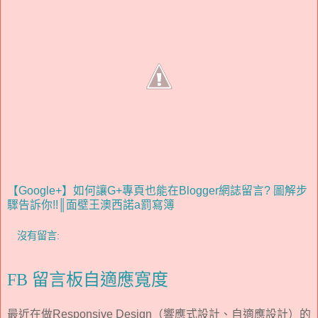
【Google+】如何讓G+專頁也能在Blogger網誌留言? 圖解步
驟告訴你!!║面壁王澳西諾a罰寫簿
沒有留言:
FB 留言板自適應寬度
最近在做Responsive Design（響應式設計、自適應設計）的