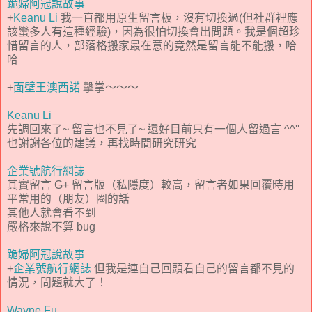
跪婦阿冠說故事
+
Keanu Li
我一直都用原生留言板，沒有切換過(但社群裡應
該蠻多人有這種經驗)，因為很怕切換會出問題。我是個超珍
惜留言的人，部落格搬家最在意的竟然是留言能不能搬，哈
哈
+
面壁王澳西諾
擊掌～～～
Keanu Li
先調回來了~ 留言也不見了~ 還好目前只有一個人留過言 ^^''
也謝謝各位的建議，再找時間研究研究
企業號航行網誌
其實留言 G+ 留言版（私隱度）較高，留言者如果回覆時用
平常用的（朋友）圈的話
其他人就會看不到
嚴格來說不算 bug
跪婦阿冠說故事
+
企業號航行網誌
但我是連自己回頭看自己的留言都不見的
情況，問題就大了！
Wayne Fu