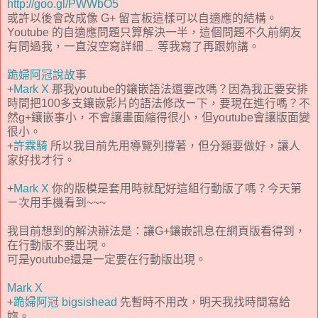
http://goo.gl/PWWbO5
或許以後會改成像 G+ 留言板這樣可以自適應的結構。
Youtube 的自適應問題只算解決一半，這個問題不久前網友
有問過我，一直沒空寫詳細﹍ 等我寫了再跟妳講。
跪婦阿冠說故事
+
Mark X
那我youtube的鑲嵌語法還要改嗎？因為我正要安排
時間把100多支鑲嵌影片的語法修改ㄧ下，要現在進行嗎？不
然g+鑲嵌事小，不會讓畫面縮得很小，但youtube會讓版面變
很小。
+
許霖騎
所以我目前先用導覽列撐著，但分類要做好，讓人
家好找才行。
+
Mark X
你的版模是套用時就配好這組行動版了嗎？今天第
ㄧ次用手機看到~~~
我目前想到的解決辦法是：讓G+鑲嵌訊息在網頁版看得到，
在行動版不要出現。
可是youtube還是一定要在行動版出現。
Mark X
+
跪婦阿冠 bigsishead
先暫時不用改，明天我找時間寫給
妳。