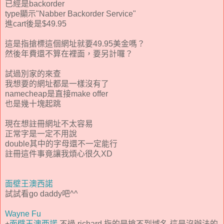
已經是backorder
type顯示"Nabber Backorder Service"
進cart後是$49.95
這是指搶標這個網址就要49.95美金嗎？
然後年費還不算在裡面，要另計囉？
試過別家的來查
我想要的網址都是一樣沒有了
namecheap是直接make offer
也是幾十塊起跳
現在想註冊網址不太容易
正常字是一定不用說
double其中的字母還不一定能行
註冊這件事竟讓我煩心很久XD
面壁王澳西諾
試試看go daddy吧^^
Wayne Fu
+
面壁王澳西諾
不過 richard 指的是搶不到域名 這是沒辦法的