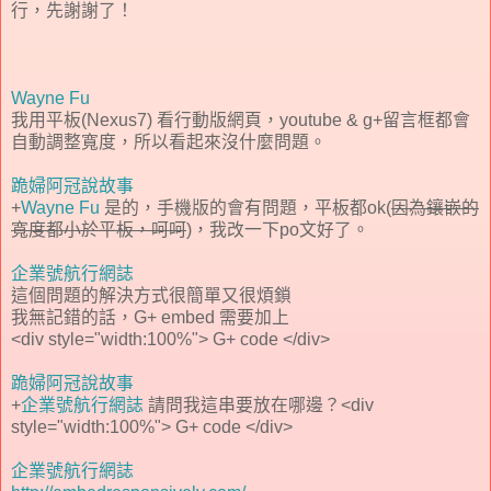
行，先謝謝了！
Wayne Fu
我用平板(Nexus7) 看行動版網頁，youtube & g+留言框都會
自動調整寬度，所以看起來沒什麼問題。
跪婦阿冠說故事
+
Wayne Fu
是的，手機版的會有問題，平板都ok(
因為鑲嵌的
寬度都小於平板，呵呵
)，我改一下po文好了。
企業號航行網誌
這個問題的解決方式很簡單又很煩鎖
我無記錯的話，G+ embed 需要加上
<div style="width:100%"> G+ code </div>
跪婦阿冠說故事
+
企業號航行網誌
請問我這串要放在哪邊？<div
style="width:100%"> G+ code </div>
企業號航行網誌