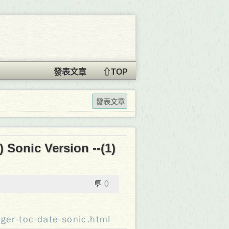
發表文章
⇧TOP
發表文章
 Sonic Version --(1)
💬
0
er-toc-date-sonic.html