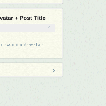
tar + Post Title
💬
0
nt-comment-avatar-
›