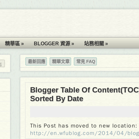
精華區 »
BLOGGER 資源 »
站務相關 »
最新回應
精華文章
常見 FAQ
Blogger Table Of Content(TOC)
Sorted By Date
This Post has moved to new location:
http://en.wfublog.com/2014/04/blogg