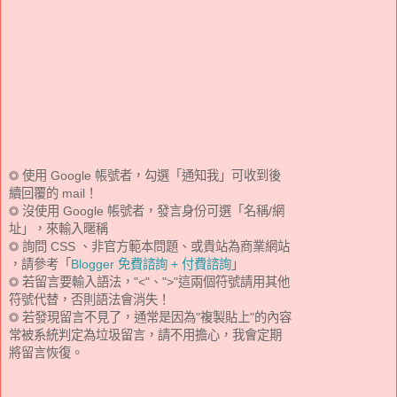
◎ 使用 Google 帳號者，勾選「通知我」可收到後
續回覆的 mail！
◎ 沒使用 Google 帳號者，發言身份可選「名稱/網
址」，來輸入暱稱
◎ 詢問 CSS 、非官方範本問題、或貴站為商業網站
，請參考「
Blogger 免費諮詢 + 付費諮詢
」
◎ 若留言要輸入語法，"<"、">"這兩個符號請用其他
符號代替，否則語法會消失！
◎ 若發現留言不見了，通常是因為"複製貼上"的內容
常被系統判定為垃圾留言，請不用擔心，我會定期
將留言恢復。