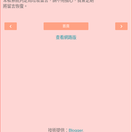
常被系統判定為垃圾留言，請不用擔心，我會定期
將留言恢復。
‹
›
首頁
查看網路版
技術提供：
Blogger
.