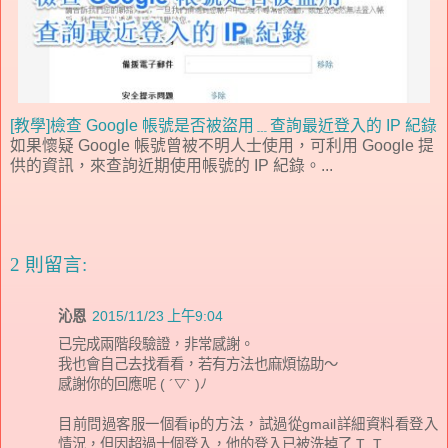
[教學]檢查 Google 帳號是否被盜用﹍查詢最近登入的 IP 紀錄
如果懷疑 Google 帳號曾被不明人士使用，可利用 Google 提
供的資訊，來查詢近期使用帳號的 IP 紀錄。...
2 則留言:
沁恩
2015/11/23 上午9:04
已完成兩階段驗證，非常感謝。
我也會自己去找看看，若有方法也麻煩協助～
感謝你的回應呢 ( ´▽` )ﾉ
目前問過客服一個看ip的方法，試過從gmail詳細資料看登入
情況，但因超過十個登入，他的登入已被洗掉了 T_T