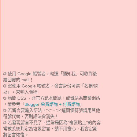
◎ 使用 Google 帳號者，勾選「通知我」可收到後
續回覆的 mail！
◎ 沒使用 Google 帳號者，發言身份可選「名稱/網
址」，來輸入暱稱
◎ 詢問 CSS 、非官方範本問題、或貴站為商業網站
，請參考「
Blogger 免費諮詢 + 付費諮詢
」
◎ 若留言要輸入語法，"<"、">"這兩個符號請用其他
符號代替，否則語法會消失！
◎ 若發現留言不見了，通常是因為"複製貼上"的內容
常被系統判定為垃圾留言，請不用擔心，我會定期
將留言恢復。