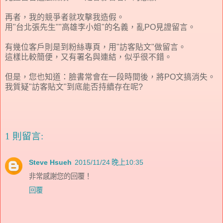
再者，我的競爭者就攻擊我造假。
用"台北張先生""高雄李小姐"的名義，亂PO見證留言。
有幾位客戶則是到粉絲專頁，用"訪客貼文"做留言。
這樣比較簡便，又有署名與連結，似乎很不錯。
但是，您也知道：臉書常會在一段時間後，將PO文搞消失。
我質疑"訪客貼文"到底能否持續存在呢?
1 則留言:
Steve Hsueh
2015/11/24 晚上10:35
非常感謝您的回覆！
回覆