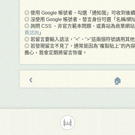
◎ 使用 Google 帳號者，勾選「通知我」可收到後續回
◎ 沒使用 Google 帳號者，發言身份可選「名稱/
◎ 詢問 CSS 、非官方範本問題、或貴站為商業網站
費諮詢
」
◎ 若留言要輸入語法，"<"、">"這兩個符號請用
◎ 若發現留言不見了，通常是因為"複製貼上"的內
擔心，我會定期將留言恢復。
‹
🏠