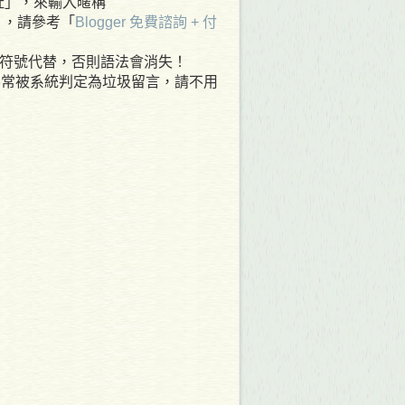
網址」，來輸入暱稱
 ，請參考「
Blogger 免費諮詢 + 付
其他符號代替，否則語法會消失！
容常被系統判定為垃圾留言，請不用