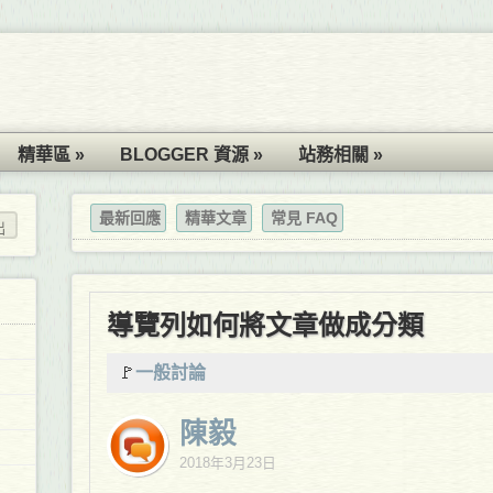
精華區 »
BLOGGER 資源 »
站務相關 »
最新回應
精華文章
常見 FAQ
導覽列如何將文章做成分類
🚩
一般討論
陳毅
2018年3月23日