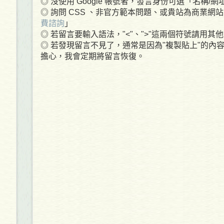
◎ 沒使用 Google 帳號者，發言身份可選「名稱/
◎ 詢問 CSS 、非官方範本問題、或貴站為商業網站
費諮詢
」
◎ 若留言要輸入語法，"<"、">"這兩個符號請用
◎ 若發現留言不見了，通常是因為"複製貼上"的內
擔心，我會定期將留言恢復。