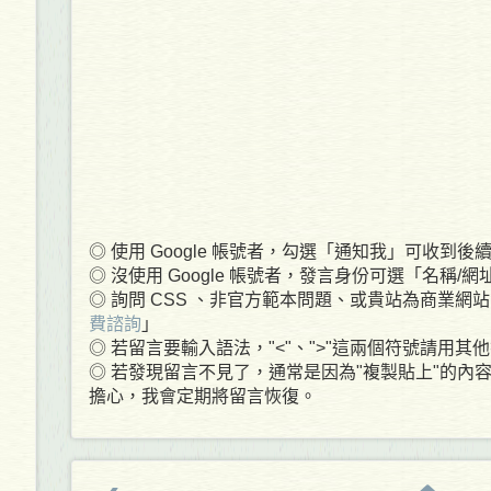
◎ 使用 Google 帳號者，勾選「通知我」可收到後續回
◎ 沒使用 Google 帳號者，發言身份可選「名稱/
◎ 詢問 CSS 、非官方範本問題、或貴站為商業網站
費諮詢
」
◎ 若留言要輸入語法，"<"、">"這兩個符號請用
◎ 若發現留言不見了，通常是因為"複製貼上"的內
擔心，我會定期將留言恢復。