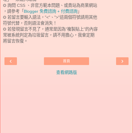
◎ 詢問 CSS 、非官方範本問題、或貴站為商業網站
，請參考「
Blogger 免費諮詢 + 付費諮詢
」
◎ 若留言要輸入語法，"<"、">"這兩個符號請用其他
符號代替，否則語法會消失！
◎ 若發現留言不見了，通常是因為"複製貼上"的內容
常被系統判定為垃圾留言，請不用擔心，我會定期
將留言恢復。
‹
›
首頁
查看網路版