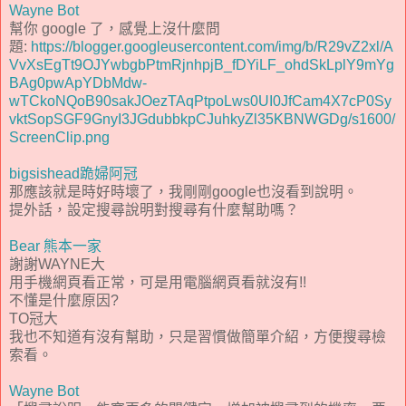
Wayne Bot
幫你 google 了，感覺上沒什麼問
題:
https://blogger.googleusercontent.com/img/b/R29vZ2xl/A
VvXsEgTt9OJYwbgbPtmRjnhpjB_fDYiLF_ohdSkLplY9mYg
BAg0pwApYDbMdw-
wTCkoNQoB90sakJOezTAqPtpoLws0UI0JfCam4X7cP0Sy
vktSopSGF9GnyI3JGdubbkpCJuhkyZl35KBNWGDg/s1600/
ScreenClip.png
bigsishead跪婦阿冠
那應該就是時好時壞了，我剛剛google也沒看到說明。
提外話，設定搜尋說明對搜尋有什麼幫助嗎？
Bear 熊本一家
謝謝WAYNE大
用手機網頁看正常，可是用電腦網頁看就沒有!!
不懂是什麼原因?
TO冠大
我也不知道有沒有幫助，只是習慣做簡單介紹，方便搜尋檢
索看。
Wayne Bot