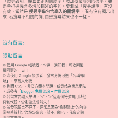
「搜尋說明」能塞更多的關鍵字，增加被搜尋到的機率，要
盡量把握機會多增加描述的字句。要測試「搜尋說明」有沒
有效，當然是
搜尋字串包含塞入的關鍵字
，看有沒有顯示出
來. 若搜尋不相關的詞, 自然搜尋結果也不一樣。
沒有留言:
張貼留言
◎ 使用 Google 帳號者，勾選「通知我」可收到後
續回覆的 mail！
◎ 沒使用 Google 帳號者，發言身份可選「名稱/網
址」，來輸入暱稱
◎ 詢問 CSS 、非官方範本問題、或貴站為商業網站
，請參考「
Blogger 免費諮詢 + 付費諮詢
」
◎ 若留言要輸入語法，"<"、">"這兩個符號請用其他
符號代替，否則語法會消失！
◎ 若發現留言不見了，通常是因為"複製貼上"的內容
常被系統判定為垃圾留言，請不用擔心，我會定期
將留言恢復。