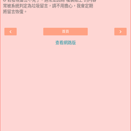
◎ 若發現留言不見了，通常是因為"複製貼上"的內容
常被系統判定為垃圾留言，請不用擔心，我會定期
將留言恢復。
‹
›
首頁
查看網路版