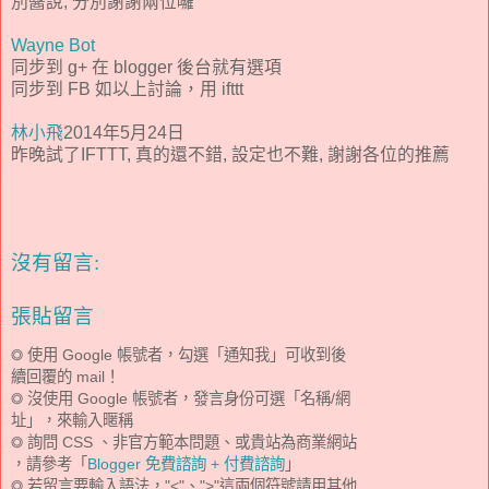
別醬說, 分別謝謝兩位囉
Wayne Bot
同步到 g+ 在 blogger 後台就有選項
同步到 FB 如以上討論，用 ifttt
林小飛
2014年5月24日
昨晚試了IFTTT, 真的還不錯, 設定也不難, 謝謝各位的推薦
沒有留言:
張貼留言
◎ 使用 Google 帳號者，勾選「通知我」可收到後
續回覆的 mail！
◎ 沒使用 Google 帳號者，發言身份可選「名稱/網
址」，來輸入暱稱
◎ 詢問 CSS 、非官方範本問題、或貴站為商業網站
，請參考「
Blogger 免費諮詢 + 付費諮詢
」
◎ 若留言要輸入語法，"<"、">"這兩個符號請用其他