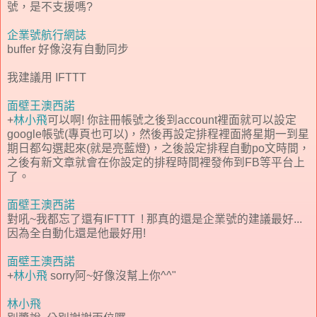
號，是不支援嗎?
企業號航行網誌
buffer 好像沒有自動同步
我建議用 IFTTT
面壁王澳西諾
+
林小飛
可以啊! 你註冊帳號之後到account裡面就可以設定
google帳號(專頁也可以)，然後再設定排程裡面將星期一到星
期日都勾選起來(就是亮藍燈)，之後設定排程自動po文時間，
之後有新文章就會在你設定的排程時間裡發佈到FB等平台上
了。
面壁王澳西諾
對吼~我都忘了還有IFTTT ! 那真的還是企業號的建議最好...
因為全自動化還是他最好用!
面壁王澳西諾
+
林小飛
sorry阿~好像沒幫上你^^"
林小飛