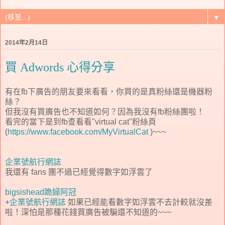
▼
2014年2月14日
買 Adwords 心得分享
有在fb下廣告的朋友要來看看，你買的是真粉絲還是機器粉
絲？
但我沒有買廣告也不知道如何？因為我沒有fb粉絲團啦！
看完的當下是到fb查看看"virtual cat"粉絲頁
(
https://www.facebook.com/MyVirtualCat
)~~~
企業號航行網誌
我還有 fans 團不過已經覺得數字如浮雲了
bigsishead跪婦阿冠
+
企業號航行網誌
如果已經能看數字如浮雲不去計較就沒差
啦！深怕是那種花錢買廣告被騙還不知道的~~~