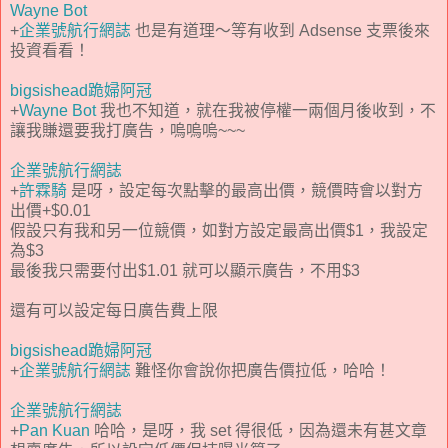
Wayne Bot
+
企業號航行網誌
也是有道理～等有收到 Adsense 支票後來
投資看看！
bigsishead跪婦阿冠
+
Wayne Bot
我也不知道，就在我被停權一兩個月後收到，不
讓我賺還要我打廣告，嗚嗚嗚~~~
企業號航行網誌
+
許霖騎
是呀，設定每次點擊的最高出價，競價時會以對方
出價+$0.01
假設只有我和另一位競價，如對方設定最高出價$1，我設定
為$3
最後我只需要付出$1.01 就可以顯示廣告，不用$3
還有可以設定每日廣告費上限
bigsishead跪婦阿冠
+
企業號航行網誌
難怪你會說你把廣告價拉低，哈哈！
企業號航行網誌
+
Pan Kuan
哈哈，是呀，我 set 得很低，因為還未有甚文章