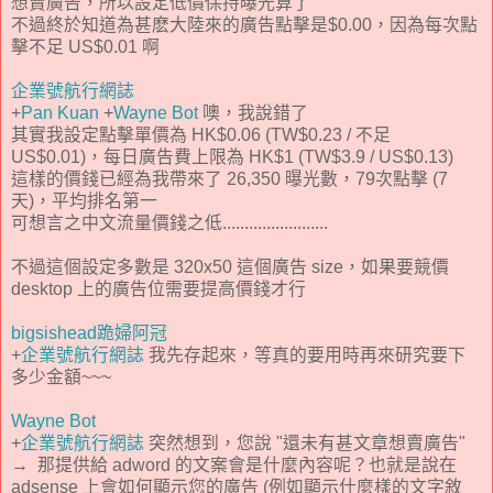
想賣廣告，所以設定低價保持曝光算了
不過終於知道為甚麽大陸來的廣告點擊是$0.00，因為每次點
擊不足 US$0.01 啊
企業號航行網誌
+
Pan Kuan
+
Wayne Bot
噢，我說錯了
其實我設定點擊單價為 HK$0.06 (TW$0.23 / 不足
US$0.01)，每日廣告費上限為 HK$1 (TW$3.9 / US$0.13)
這樣的價錢已經為我帶來了 26,350 曝光數，79次點擊 (7
天)，平均排名第一
可想言之中文流量價錢之低........................
不過這個設定多數是 320x50 這個廣告 size，如果要競價
desktop 上的廣告位需要提高價錢才行
bigsishead跪婦阿冠
+
企業號航行網誌
我先存起來，等真的要用時再來研究要下
多少金額~~~
Wayne Bot
+
企業號航行網誌
突然想到，您說 "還未有甚文章想賣廣告"
→ 那提供給 adword 的文案會是什麼內容呢？也就是說在
adsense 上會如何顯示您的廣告 (例如顯示什麼樣的文字敘