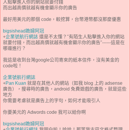
人點擊進入你的網站就要付錢
而出越高價就越有機會顯示你的廣告
最好用美元的那個 code，較挖算，台幣港幣都沒那麼優惠
bigsishead跪婦阿冠
+
企業號航行網誌
還是不太懂？"有陌生人點擊進入你的網站
就要付錢，而出越高價就越有機會顯示你的廣告"------這是在
哪邊進行？
我這是收到台灣google公司寄來的紙本信件，沒有美金的
code啦！
企業號航行網誌
+
Pan Kuan
就是在其他人的網站（如我 blog 上的 adsense
廣告），搜尋時的廣告，android 免費遊戲的廣告，就是這些
地方
你需要考慮就是廣告上的字句，如何才能吸引人
你要美元的 Adwords code 我可以給你啊
bigsishead跪婦阿冠
+
企業號航行網誌
我明白啦！哈哈！那等我古巴文格式整理