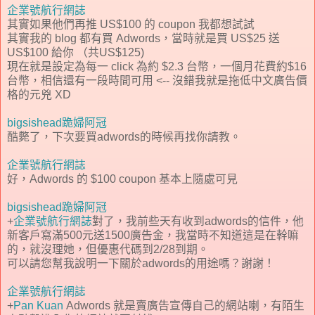
企業號航行網誌
其實如果他們再推 US$100 的 coupon 我都想試試
其實我的 blog 都有買 Adwords，當時就是買 US$25 送
US$100 給你 （共US$125)
現在就是設定為每一 click 為約 $2.3 台幣，一個月花費約$16
台幣，相信還有一段時間可用 <-- 沒錯我就是拖低中文廣告價
格的元兇 XD
bigsishead跪婦阿冠
酷斃了，下次要買adwords的時候再找你請教。
企業號航行網誌
好，Adwords 的 $100 coupon 基本上隨處可見
bigsishead跪婦阿冠
+
企業號航行網誌
對了，我前些天有收到adwords的信件，他
新客戶寫滿500元送1500廣告金，我當時不知道這是在幹嘛
的，就沒理她，但優惠代碼到2/28到期。
可以請您幫我說明一下關於adwords的用途嗎？謝謝！
企業號航行網誌
+
Pan Kuan
Adwords 就是賣廣告宣傳自己的網站喇，有陌生