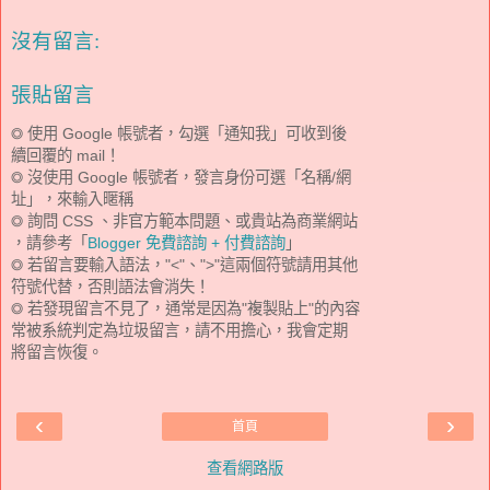
沒有留言:
張貼留言
◎ 使用 Google 帳號者，勾選「通知我」可收到後
續回覆的 mail！
◎ 沒使用 Google 帳號者，發言身份可選「名稱/網
址」，來輸入暱稱
◎ 詢問 CSS 、非官方範本問題、或貴站為商業網站
，請參考「
Blogger 免費諮詢 + 付費諮詢
」
◎ 若留言要輸入語法，"<"、">"這兩個符號請用其他
符號代替，否則語法會消失！
◎ 若發現留言不見了，通常是因為"複製貼上"的內容
常被系統判定為垃圾留言，請不用擔心，我會定期
將留言恢復。
‹
›
首頁
查看網路版