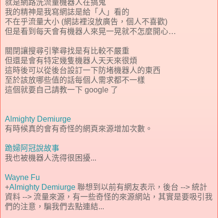
就是網路洗流量機器人在搞鬼
我的精神是我寫網誌是給「人」看的
不在乎流量大小 (網誌裡沒放廣告，個人不喜歡)
但是看到每天會有機器人來晃一晃就不怎麼開心…
關閉讓搜尋引擎尋找是有比較不嚴重
但還是會有特定幾隻機器人天天來很煩
這時後可以從後台設訂一下防堵機器人的東西
至於該放哪些值的話每個人需求都不一樣
這個就要自己請教一下 google 了
Almighty Demiurge
有時候真的會有奇怪的網頁來源增加次數。
跪婦阿冠說故事
我也被機器人洗得很困擾...
Wayne Fu
+
Almighty Demiurge
聯想到以前有網友表示，後台 --> 統計
資料 --> 流量來源，有一些奇怪的來源網站，其實是要吸引我
們的注意，騙我們去點連結...