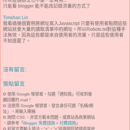
所以這個辦法也不是一定有用...
只能看 blogger 能不能改記錄流量的方式了
Timshan Lin
我看過幾個實例將網址寫入Javascript 只要有使用者點閱這些
網站就會大量的讀取清單中的網址。所以Robots.txt對這種手
法無效，因為這些都是來自使用者的流量，只是這些使用者
不知道罷了。
沒有留言:
張貼留言
◎ 使用 Google 帳號者，勾選「通知我」可收到後
續回覆的 mail！
◎ 沒使用 Google 帳號者，發言身份可選「名稱/網
址」，來輸入暱稱
◎ 詢問 CSS 、非官方範本問題、或貴站為商業網站
，請參考「
Blogger 免費諮詢 + 付費諮詢
」
◎ 若留言要輸入語法，"<"、">"這兩個符號請用其他