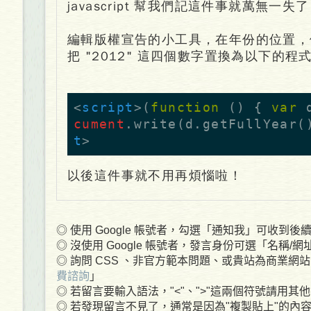
javascript 幫我們記這件事就萬無一失
編輯版權宣告的小工具，在年份的位置，例
把 "2012" 這四個數字置換為以下的程
<
script
>
(
function
(
)
{
var
cument
.write(d.getFullYear
t
>
以後這件事就不用再煩惱啦！
◎ 使用 Google 帳號者，勾選「通知我」可收到後續回
◎ 沒使用 Google 帳號者，發言身份可選「名稱/
◎ 詢問 CSS 、非官方範本問題、或貴站為商業網站
費諮詢
」
◎ 若留言要輸入語法，"<"、">"這兩個符號請用
◎ 若發現留言不見了，通常是因為"複製貼上"的內