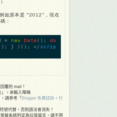
了！
如原本是 "2012"，現在
式碼：
d =
new
Date
();
do
()); } )();
</
scrip
覆的 mail！
網址」，來輸入暱稱
 ，請參考「
Blogger 免費諮詢 + 付
其他符號代替，否則語法會消失！
容常被系統判定為垃圾留言，請不用