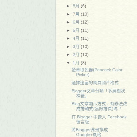
►
8月
(6)
►
7月
(10)
►
6月
(12)
►
5月
(11)
►
4月
(11)
►
3月
(10)
►
2月
(10)
▼
1月
(8)
螢幕取色器(Peacock Color
Picker)
選擇適當的網頁圖片格式
Blogger文章分類「多層樹狀
標籤」
Blog文章顯示方式，有辦法改
成捲軸式(無限捲頁)嗎？
在 Blogger 中嵌入 Facebook
留言版
將Blogger背景換成
Google+風格